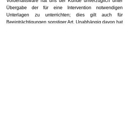
Vorbehaltsware hat uns der Kunde unverzüglich unter
Übergabe der für eine Intervention notwendigen
Unterlagen zu unterrichten; dies gilt auch für
Beeinträchtigungen sonstiger Art. Unabhängig davon hat
der Kunde bereits im Vorhinein die Dritten auf die an der
Ware bestehenden Rechte hinzuweisen.
7. Gewährleistung
Ist die Nacherfüllung im Wege der Ersatzlieferung erfolgt,
ist der Besteller dazu verpflichtet, die zuerst gelieferte
Ware innerhalb von 30 Tagen an uns auf unsere Kosten
zurückzusenden. Die Rücksendung der mangelhaften
Ware hat nach den gesetzlichen Vorschriften zu erfolgen.
Wir behalten uns vor, unter den gesetzlich geregelten
Voraussetzungen Schadensersatz geltend zu machen.
8. Datenschutz
Unsere Datenschutzerklärung ist unter www.cti-saar.de